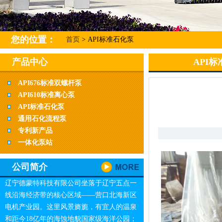
您的位置：
首页
> API标准石化泵
产品中心
API
API676标准双螺杆泵
API610标准离心泵
API标准石化泵
通用石化流程泵
专利新产品
一体化泵站
公司简介
辽宁德蒙特科技有限公司坐落于辽宁五点一
线沿海经济带的核心区域——营口北海新区
电机产业园。这里风景旖旎，有宜人的温泉
和距今18亿年的海蚀地貌国家级海洋公园；