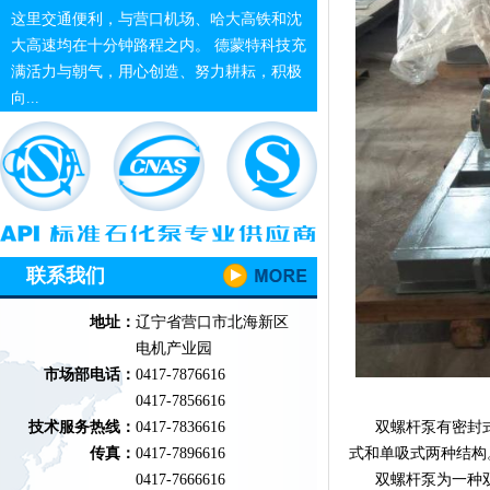
这里交通便利，与营口机场、哈大高铁和沈
大高速均在十分钟路程之内。 德蒙特科技充
满活力与朝气，用心创造、努力耕耘，积极
向...
联系我们
地址：
辽宁省营口市北海新区
电机产业园
市场部电话：
0417-7876616
0417-7856616
技术服务热线：
0417-7836616
双螺杆泵有密封式和
传真：
0417-7896616
式和单吸式两种结构
0417-7666616
双螺杆泵为一种双