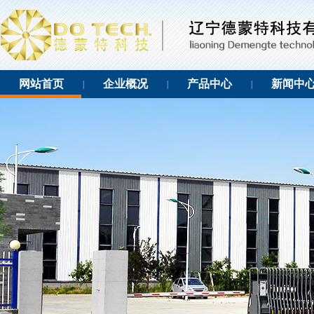
网站首页
企业概况
产品中心
新闻中
|
|
|