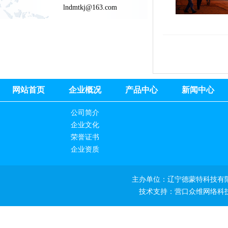
lndmtkj@163.com
网站首页
企业概况
产品中心
新闻中心
公司简介
企业文化
荣誉证书
企业资质
主办单位：辽宁德蒙特科技有限公司 Copyri
技术支持：
营口众维网络科