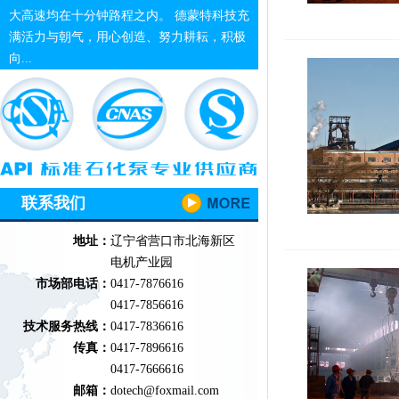
大高速均在十分钟路程之内。 德蒙特科技充
满活力与朝气，用心创造、努力耕耘，积极
向...
联系我们
地址：
辽宁省营口市北海新区
电机产业园
市场部电话：
0417-7876616
0417-7856616
技术服务热线：
0417-7836616
传真：
0417-7896616
0417-7666616
邮箱：
dotech@foxmail.com